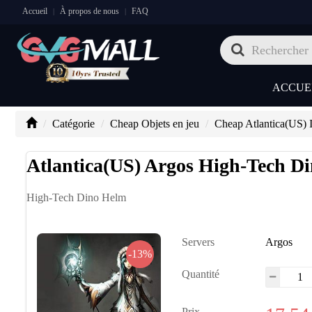
Accueil
À propos de nous
FAQ
|
|
ACCUE
Catégorie
Cheap Objets en jeu
Cheap Atlantica(US) 
Atlantica(US) Argos High-Tech D
High-Tech Dino Helm
Servers
Argos
-13%
Quantité
Prix