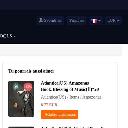
S'identifier
S'inscrire
EUR
France(Français)
TOOLS
Tu pourrais aussi aimer
Atlantica(US) Amazonas
-13%
Book:Blessing of Music[Ⅲ]*20
Atlantica(US) / Items / Amazonas
8.77
EUR
Acheter maintenant