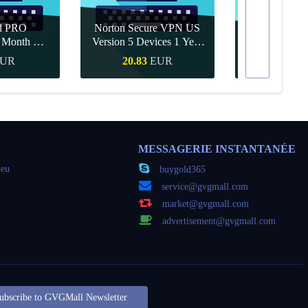
d PRO
Norton Secure VPN US
1 Month CD
Version 5 Devices 1 Year
Canva Pro 1 Y
obal
CD Key
UR
20.83
EUR
9.56
apide
Achat rapide
Achat r
MESSAGERIE INSTANTANÉE
jeu
buygold365
service@gvgmall.com
market@gvgmall.com
advertisement@gvgmall.com
ubscribe to GVGMall Newsletter