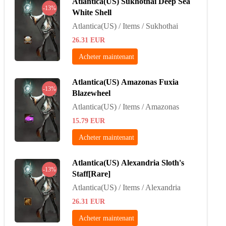
Atlantica(US) Sukhothai Deep Sea
-13%
White Shell
Atlantica(US) / Items / Sukhothai
26.31
EUR
Acheter maintenant
Atlantica(US) Amazonas Fuxia
-13%
Blazewheel
Atlantica(US) / Items / Amazonas
15.79
EUR
Acheter maintenant
Atlantica(US) Alexandria Sloth's
-13%
Staff[Rare]
Atlantica(US) / Items / Alexandria
26.31
EUR
Acheter maintenant