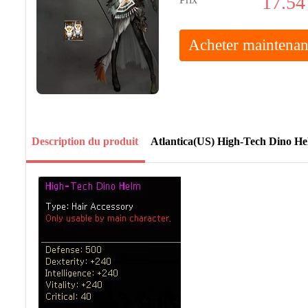
17.54
Acheter maintenan
Description du produit
Atlantica(US) High-Tech Dino H