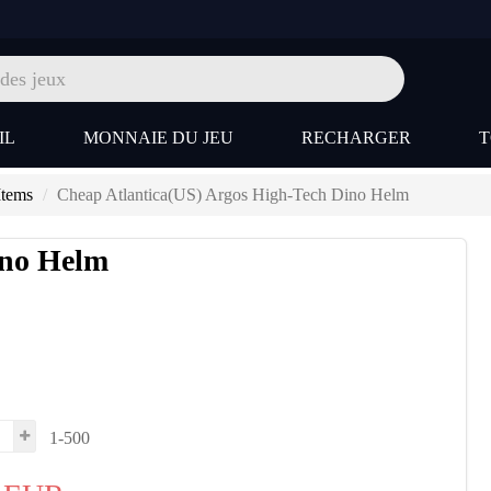
IL
MONNAIE DU JEU
RECHARGER
Items
Cheap Atlantica(US) Argos High-Tech Dino Helm
ino Helm
1-500