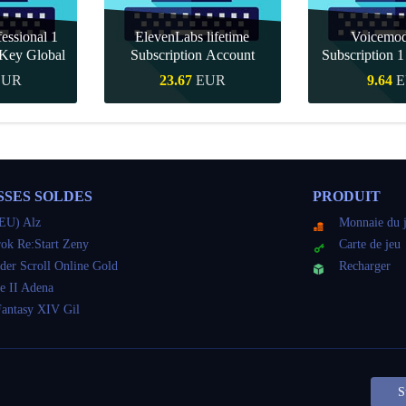
essional 1
ElevenLabs lifetime
Voicemo
Key Global
Subscription Account
Subscription 
Key Gl
EUR
23.67
EUR
9.64
E
pide
Achat rapide
Achat r
SSES SOLDES
PRODUIT
EU) Alz
Monnaie du 
ok Re:Start Zeny
Carte de jeu
der Scroll Online Gold
Recharger
e II Adena
Fantasy XIV Gil
S