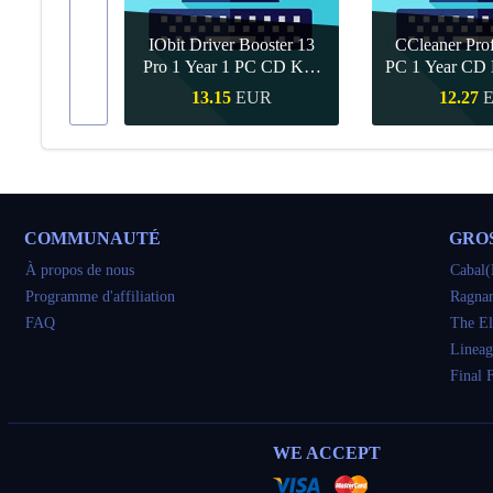
IObit Driver Booster 13
CCleaner Prof
ar Upgrade
Pro 1 Year 1 PC CD Key
PC 1 Year CD 
Global
UR
13.15
EUR
12.27
pide
Achat rapide
Achat ra
COMMUNAUTÉ
GRO
À propos de nous
Cabal(
Programme d'affiliation
Ragnar
FAQ
The El
Lineag
Final 
WE ACCEPT