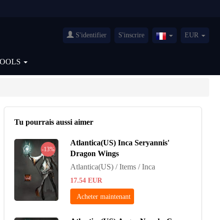
S'identifier
S'inscrire
EUR
France(Français)
TOOLS
Tu pourrais aussi aimer
Atlantica(US) Inca Seryannis'
-13%
Dragon Wings
Atlantica(US) / Items / Inca
17.54
EUR
Acheter maintenant