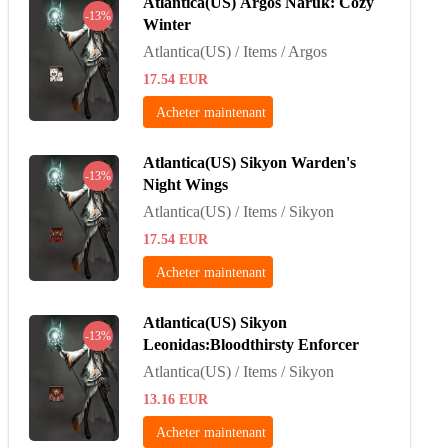
Atlantica(US) Argos Naruk: Cozy
-13%
Winter
Atlantica(US) / Items / Argos
17.54
EUR
Acheter maintenant
Atlantica(US) Sikyon Warden's
-13%
Night Wings
Atlantica(US) / Items / Sikyon
17.54
EUR
Acheter maintenant
Atlantica(US) Sikyon
-13%
Leonidas:Bloodthirsty Enforcer
Atlantica(US) / Items / Sikyon
13.16
EUR
Acheter maintenant