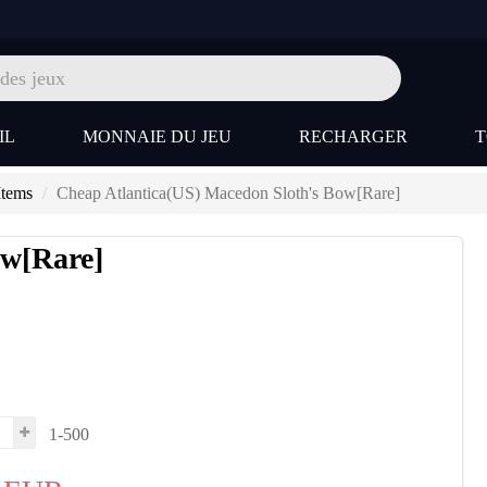
IL
MONNAIE DU JEU
RECHARGER
Items
Cheap Atlantica(US) Macedon Sloth's Bow[Rare]
ow[Rare]
1-500