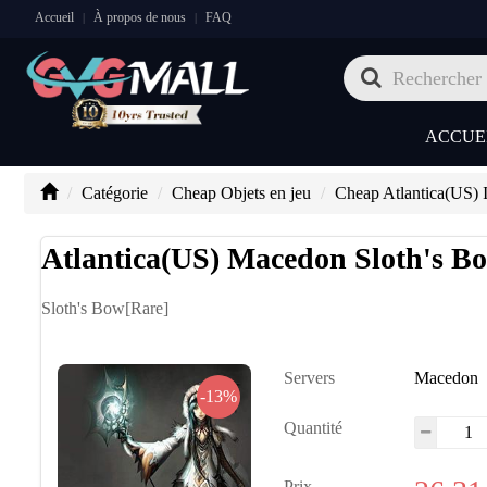
Accueil
À propos de nous
FAQ
|
|
ACCUE
Catégorie
Cheap Objets en jeu
Cheap Atlantica(US) 
Atlantica(US) Macedon Sloth's B
Sloth's Bow[Rare]
Servers
Macedon
-13%
Quantité
Prix