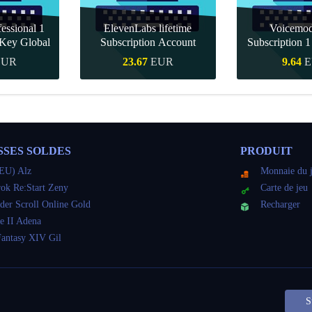
essional 1
ElevenLabs lifetime
Voicemo
Key Global
Subscription Account
Subscription 
Key Gl
EUR
23.67
EUR
9.64
E
pide
Achat rapide
Achat r
SSES SOLDES
PRODUIT
EU) Alz
Monnaie du 
ok Re:Start Zeny
Carte de jeu
der Scroll Online Gold
Recharger
e II Adena
Fantasy XIV Gil
S