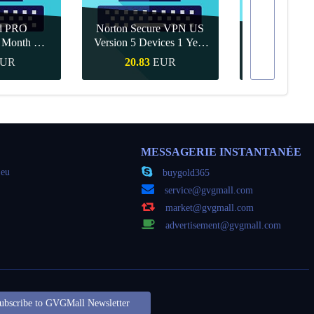
d PRO
Norton Secure VPN US
1 Month CD
Version 5 Devices 1 Year
Canva Pro 1 Y
obal
CD Key
UR
20.83
EUR
9.56
apide
Achat rapide
Achat r
MESSAGERIE INSTANTANÉE
jeu
buygold365
service@gvgmall.com
market@gvgmall.com
advertisement@gvgmall.com
ubscribe to GVGMall Newsletter