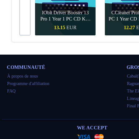
IObit Driver Booster 13
CCleaner Prof
ar Upgrade
Pro 1 Year 1 PC CD Key
PC 1 Year CD 
Global
UR
13.15
EUR
12.27
pide
Achat rapide
Achat ra
COMMUNAUTÉ
GRO
À propos de nous
Cabal(
Programme d'affiliation
Ragnar
FAQ
The El
Lineag
Final 
WE ACCEPT