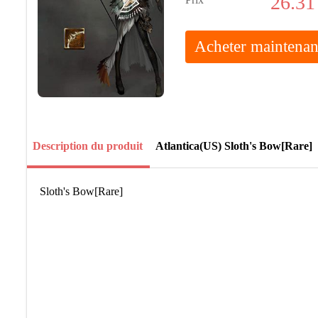
26.31
Acheter maintenan
Description du produit
Atlantica(US) Sloth's Bow[Rare]
Sloth's Bow[Rare]