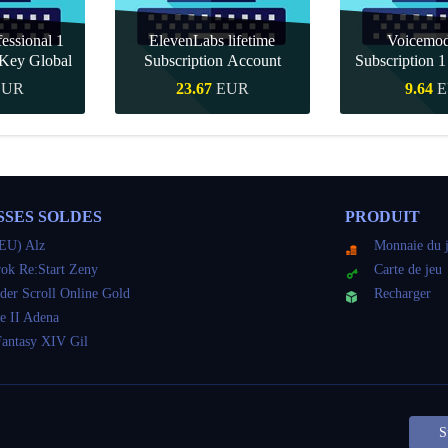
essional 1
ElevenLabs lifetime
Voicemo
Key Global
Subscription Account
Subscription 
Key Gl
EUR
23.67
EUR
9.64
E
pide
Achat rapide
Achat r
SSES SOLDES
PRODUIT
EU) Alz
Monnaie du 
ok Re:Start Zeny
Carte de jeu
der Scroll Online Gold
Recharger
e II Adena
Fantasy XIV Gil
S