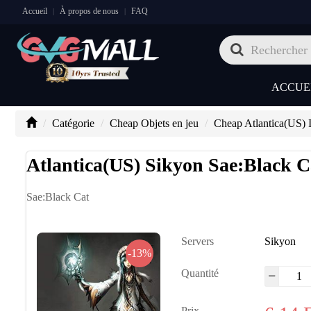
Accueil
À propos de nous
FAQ
|
|
ACCUE
Catégorie
Cheap Objets en jeu
Cheap Atlantica(US) 
Atlantica(US) Sikyon Sae:Black C
Sae:Black Cat
Servers
Sikyon
-13%
Quantité
Prix