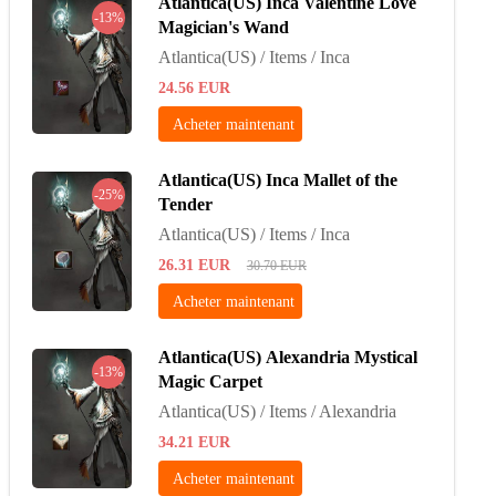
Atlantica(US) Inca Valentine Love
-13%
Magician's Wand
Atlantica(US) / Items / Inca
24.56
EUR
Acheter maintenant
Atlantica(US) Inca Mallet of the
-25%
Tender
Atlantica(US) / Items / Inca
26.31
EUR
30.70
EUR
Acheter maintenant
Atlantica(US) Alexandria Mystical
-13%
Magic Carpet
Atlantica(US) / Items / Alexandria
34.21
EUR
Acheter maintenant