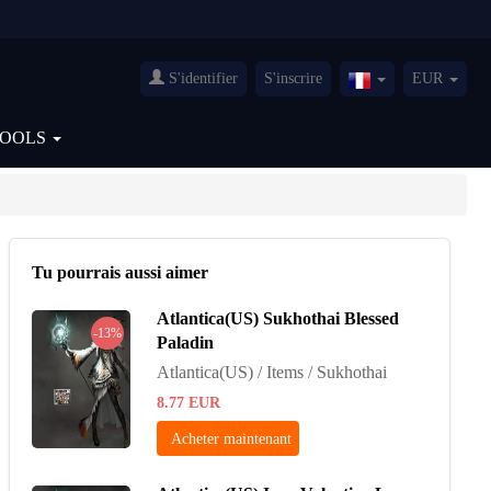
S'identifier
S'inscrire
EUR
France(Français)
TOOLS
Tu pourrais aussi aimer
Atlantica(US) Sukhothai Blessed
-13%
Paladin
Atlantica(US) / Items / Sukhothai
8.77
EUR
Acheter maintenant