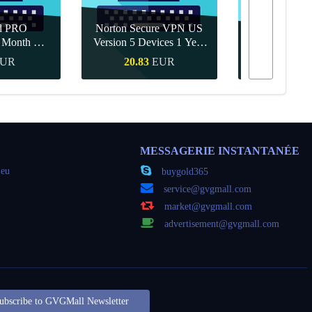
d PRO
Norton Secure VPN US
1 Month CD
Version 5 Devices 1 Year
Canva Pro 1 Y
obal
CD Key
UR
20.83
EUR
9.56
apide
Achat rapide
Achat r
MESSAGERIE INSTANTANÉE
jeu
buygold365
service@gvgmall.com
market@gvgmall.com
advertisement@gvgmall.com
ubscribe to GVGMall Newsletter