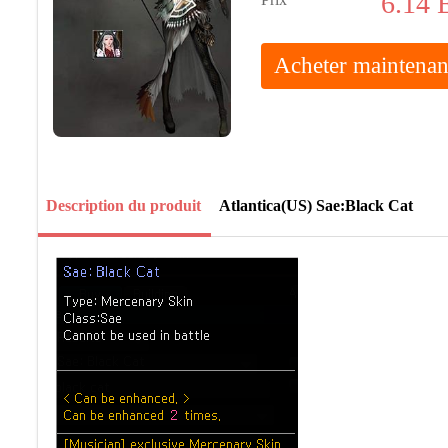
6.14
Acheter maintenan
Description du produit
Atlantica(US) Sae:Black Cat