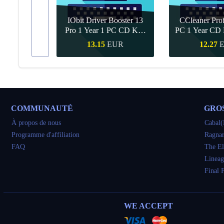
IObit Driver Booster 13
CCleaner Prof
ar Upgrade
Pro 1 Year 1 PC CD Key
PC 1 Year CD 
Global
UR
13.15
EUR
12.27
pide
Achat rapide
Achat ra
COMMUNAUTÉ
GRO
À propos de nous
Cabal(
Programme d'affiliation
Ragnar
FAQ
The El
Lineag
Final 
WE ACCEPT