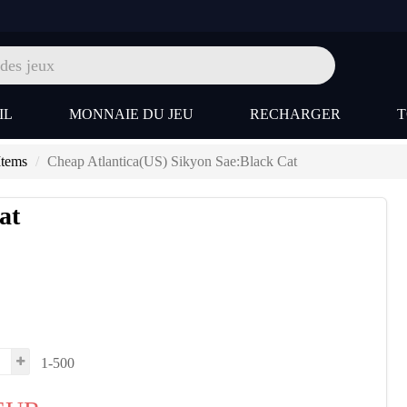
IL
MONNAIE DU JEU
RECHARGER
Items
Cheap Atlantica(US) Sikyon Sae:Black Cat
at
1-500