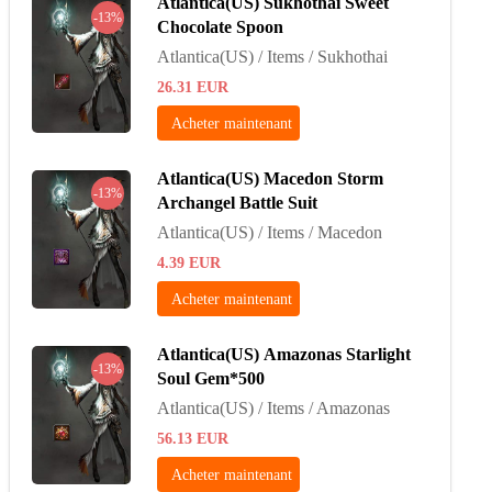
Atlantica(US) Sukhothai Sweet
-13%
Chocolate Spoon
Atlantica(US) / Items / Sukhothai
26.31
EUR
Acheter maintenant
Atlantica(US) Macedon Storm
-13%
Archangel Battle Suit
Atlantica(US) / Items / Macedon
4.39
EUR
Acheter maintenant
Atlantica(US) Amazonas Starlight
-13%
Soul Gem*500
Atlantica(US) / Items / Amazonas
56.13
EUR
Acheter maintenant