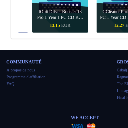
IObit Driver Booster 13
CCleaner Prof
ar Upgrade
Pro 1 Year 1 PC CD Key
PC 1 Year CD 
Global
UR
13.15
EUR
12.27
pide
Achat rapide
Achat ra
COMMUNAUTÉ
GRO
À propos de nous
Cabal(
Programme d'affiliation
Ragnar
FAQ
The El
Lineag
Final 
WE ACCEPT