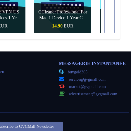
re VPN US
CCleaner Professional For
ices 1 Year
Mac 1 Device 1 Year CD
Canva Pro 1 Y
ey
Key Global
EUR
14.90
EUR
9.56
apide
Achat rapide
Achat r
MESSAGERIE INSTANTANÉE
jeu
buygold365
service@gvgmall.com
market@gvgmall.com
advertisement@gvgmall.com
ubscribe to GVGMall Newsletter