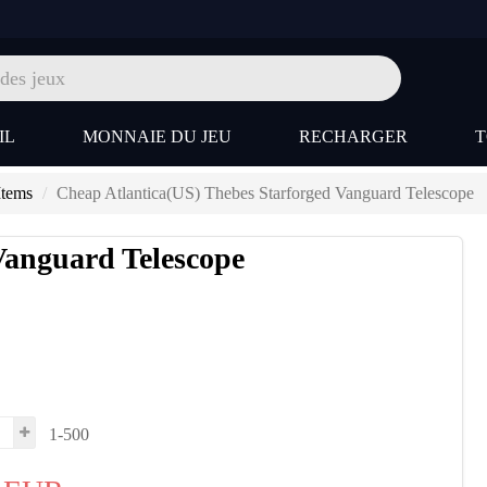
IL
MONNAIE DU JEU
RECHARGER
Items
Cheap Atlantica(US) Thebes Starforged Vanguard Telescope
Vanguard Telescope
1-500