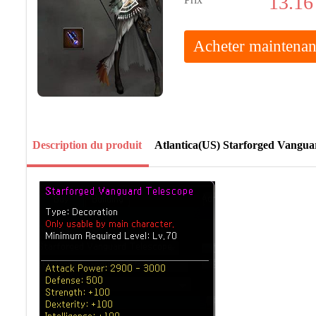
13.16
Acheter maintenan
Description du produit
Atlantica(US) Starforged Vangua