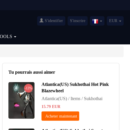
S'identifier
S'inscrire
EUR
France(Français)
TOOLS
Tu pourrais aussi aimer
Atlantica(US) Sukhothai Hot Pink
-13%
Blazewheel
Atlantica(US) / Items / Sukhothai
15.79
EUR
Acheter maintenant