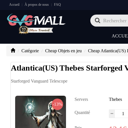
Accueil
À propos de nous
FAQ
|
|
ACCUE
Catégorie
Cheap Objets en jeu
Cheap Atlantica(US) 
Atlantica(US) Thebes Starforged 
Starforged Vanguard Telescope
Servers
Thebes
-13%
Quantité
Prix