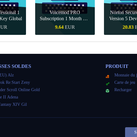
essional 1
Voicemod PRO
Norton Secu
Key Global
Subscription 1 Month CD
Version 5 Dev
Key Global
CD K
EUR
9.64
EUR
20.83
pide
Achat rapide
Achat r
SSES SOLDES
PRODUIT
EU) Alz
Monnaie du 
ok Re:Start Zeny
Carte de jeu
der Scroll Online Gold
Recharger
e II Adena
Fantasy XIV Gil
S