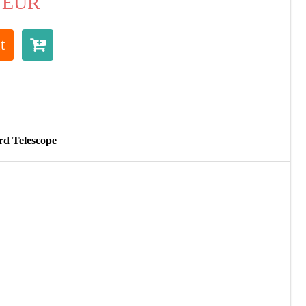
EUR
t
rd Telescope