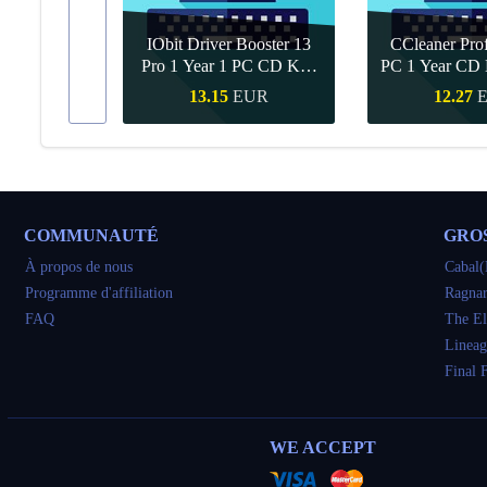
IObit Driver Booster 13
CCleaner Prof
ar Upgrade
Pro 1 Year 1 PC CD Key
PC 1 Year CD 
Global
UR
13.15
EUR
12.27
pide
Achat rapide
Achat ra
COMMUNAUTÉ
GRO
À propos de nous
Cabal(
Programme d'affiliation
Ragnar
FAQ
The El
Lineag
Final 
WE ACCEPT