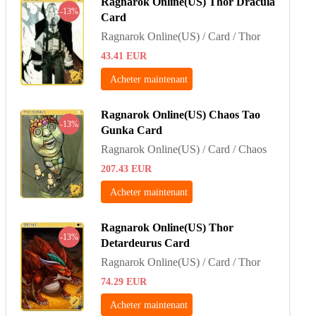
Ragnarok Online(US) Thor Dracula
-13%
Card
Ragnarok Online(US) / Card / Thor
43.41
EUR
Acheter maintenant
Ragnarok Online(US) Chaos Tao
-13%
Gunka Card
Ragnarok Online(US) / Card / Chaos
207.43
EUR
Acheter maintenant
Ragnarok Online(US) Thor
-13%
Detardeurus Card
Ragnarok Online(US) / Card / Thor
74.29
EUR
Acheter maintenant