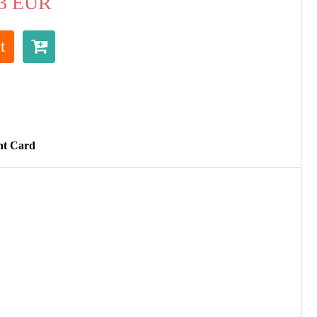
3
EUR
t
ht Card