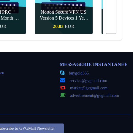
d PRO
Norton Secure VPN US
1 Month CD
Version 5 Devices 1 Year
Canva Pro 1 Y
obal
CD Key
UR
20.83
EUR
9.56
apide
Achat rapide
Achat r
MESSAGERIE INSTANTANÉE
jeu
buygold365
service@gvgmall.com
market@gvgmall.com
advertisement@gvgmall.com
ubscribe to GVGMall Newsletter