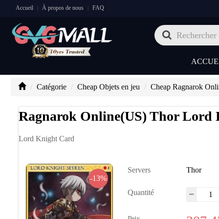
Accueil
À propos de nous
FAQ
|
|
ACCUE
Catégorie
Cheap Objets en jeu
Cheap Ragnarok Onli
Ragnarok Online(US) Thor Lord 
Lord Knight Card
Servers
Thor
-13%
Quantité
Prix