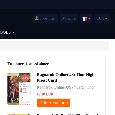
S'identifier
S'inscrire
EUR
France(Français)
TOOLS
Tu pourrais aussi aimer
Ragnarok Online(US) Thor High
-13%
Priest Card
Ragnarok Online(US) / Card / Thor
19.30
EUR
Acheter maintenant