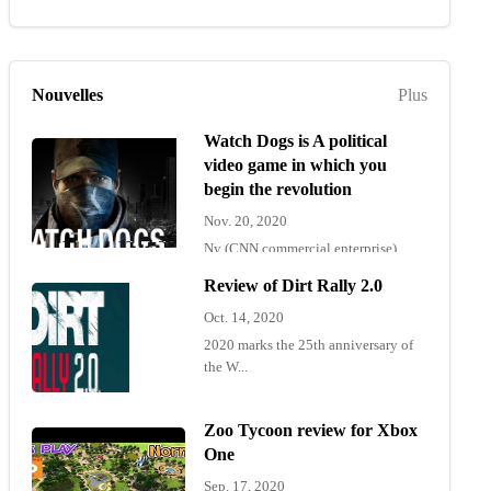
Nouvelles
Plus
Watch Dogs is A political
video game in which you
begin the revolution
Nov. 20, 2020
Ny (CNN commercial enterprise)
"Wat...
Review of Dirt Rally 2.0
Oct. 14, 2020
2020 marks the 25th anniversary of
the W...
Zoo Tycoon review for Xbox
One
Sep. 17, 2020