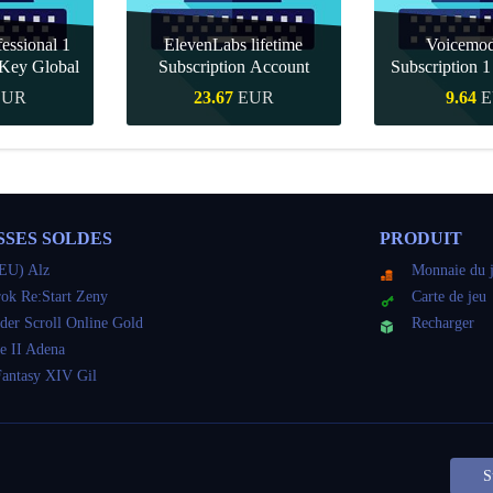
essional 1
ElevenLabs lifetime
Voicemo
Key Global
Subscription Account
Subscription 
Key Gl
EUR
23.67
EUR
9.64
E
pide
Achat rapide
Achat r
SSES SOLDES
PRODUIT
EU) Alz
Monnaie du 
ok Re:Start Zeny
Carte de jeu
der Scroll Online Gold
Recharger
e II Adena
Fantasy XIV Gil
S