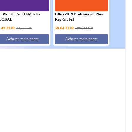
EU-30
EU-35
S Win 10 Pro OEM KEY
Office2019 Professional Plus
EU-4
LOBAL
Key Global
EU-44
.49
EUR
58.64
EUR
47.17
EUR
200.51
EUR
EU-49
EU-53
Acheter maintenant
Acheter maintenant
EU-58
EU-62
EU-67
EU-71
EU-76
EU-80
EU-85
EU-9
EU-94
EU-99
US-102
US-107