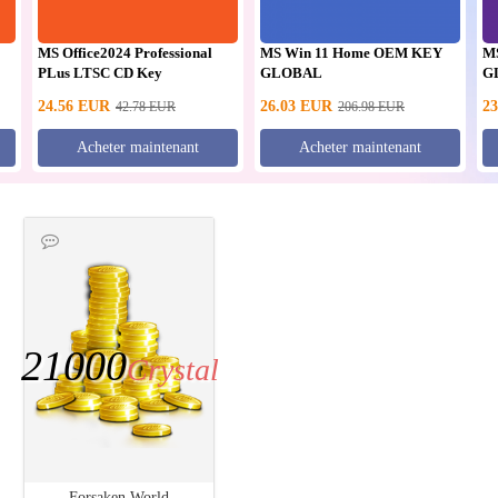
EU-29
EU-3
EU-33
EU-34
MS Office2024 Professional
MS Win 11 Home OEM KEY
M
EU-38
EU-39
PLus LTSC CD Key
GLOBAL
G
EU-42
EU-43
24.56
EUR
26.03
EUR
23
42.78
EUR
206.98
EUR
EU-47
EU-48
EU-51
EU-52
Acheter maintenant
Acheter maintenant
EU-56
EU-57
EU-60
EU-61
EU-65
EU-66
EU-7
EU-70
EU-74
EU-75
EU-79
EU-8
EU-83
EU-84
21000
Crystal
EU-88
EU-89
EU-92
EU-93
EU-97
EU-98
US-100
US-101
US-105
US-106
Forsaken World