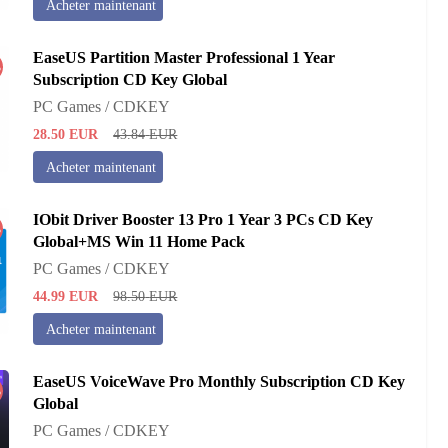
US-193
Acheter maintenant
US-198
US-23
EaseUS Partition Master Professional 1 Year
%
Subscription CD Key Global
US-28
US-32
PC Games / CDKEY
US-37
28.50
EUR
43.84
EUR
US-41
Acheter maintenant
US-46
US-50
IObit Driver Booster 13 Pro 1 Year 3 PCs CD Key
%
US-55
Global+MS Win 11 Home Pack
US-6
PC Games / CDKEY
US-64
44.99
EUR
98.50
EUR
US-69
Acheter maintenant
US-73
US-78
US-82
EaseUS VoiceWave Pro Monthly Subscription CD Key
%
Global
US-87
PC Games / CDKEY
US-91