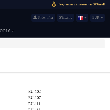
Programme de partenariat GVGmall
S'identifier
S'inscrire
EUR
France(Français)
TOOLS
EU-102
EU-107
EU-111
EU-116