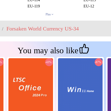
EU-119
EU-12
EU-123
EU-124
Plus
EU-128
EU-129
EU-132
EU-133
Forsaken World Currency US-34
/
EU-137
EU-138
EU-141
EU-142
EU-146
EU-147
You may also like
EU-150
EU-151
EU-155
EU-156
EU-16
EU-160
0%
-43%
-87%
EU-164
EU-165
EU-169
EU-17
EU-173
EU-174
EU-178
EU-179
EU-182
EU-183
EU-2
EU-20
EU-24
EU-25