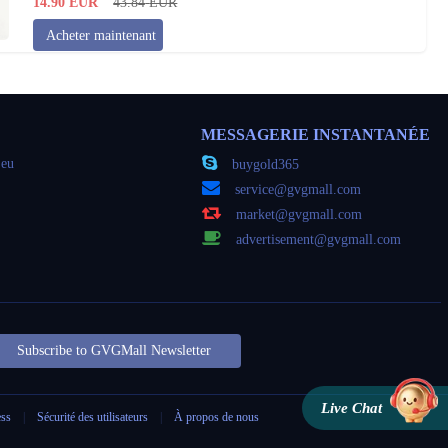
14.90
EUR
43.84
EUR
US-96
Acheter maintenant
MESSAGERIE INSTANTANÉE
jeu
buygold365
service@gvgmall.com
market@gvgmall.com
advertisement@gvgmall.com
Subscribe to GVGMall Newsletter
Live Chat
ess
|
Sécurité des utilisateurs
|
À propos de nous