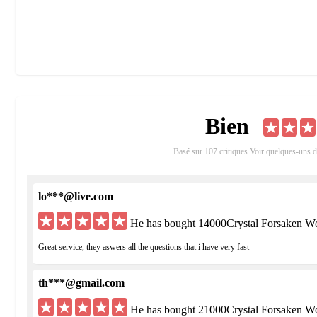
US-19
US-190
US-194
US-195
US-2
US-20
US-24
US-25
US-29
US-3
US-33
US-34
US-38
US-39
Bien
US-42
US-43
US-47
US-48
Basé sur 107 critiques Voir quelques-uns 
US-51
US-52
US-56
US-57
lo***@live.com
US-60
US-61
US-65
US-66
He has bought 14000Crystal Forsaken W
US-7
US-70
Great service, they aswers all the questions that i have very fast
US-74
US-75
US-79
US-8
th***@gmail.com
US-83
US-84
US-88
US-89
He has bought 21000Crystal Forsaken W